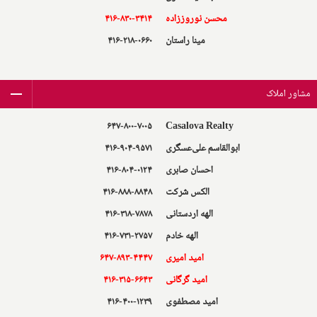
محسن نوروز‌زاده
۴۱۶-۸۳۰-۳۴۱۴
مینا راستان
۴۱۶-۲۱۸-۰۶۶۰
مشاور املاک
۶۴۷-۸۰۰-۷۰۰۵
Casalova Realty
ابوالقاسم علی‌عسگری
۴۱۶-۹۰۴-۹۵۷۱
احسان صابری
۴۱۶-۸۰۴-۰۱۲۴
الکس شرکت
۴۱۶-۸۸۸-۸۸۴۸
الهه اردستانی
۴۱۶-۳۱۸-۷۸۷۸
الهه خادم
۴۱۶-۷۳۱-۲۷۵۷
امید امیری
۶۴۷-۸۹۳-۴۴۴۷
امید گرگانی
۴۱۶-۳۱۵-۶۶۴۳
امید مصطفوی
۴۱۶-۴۰۰-۱۲۳۹