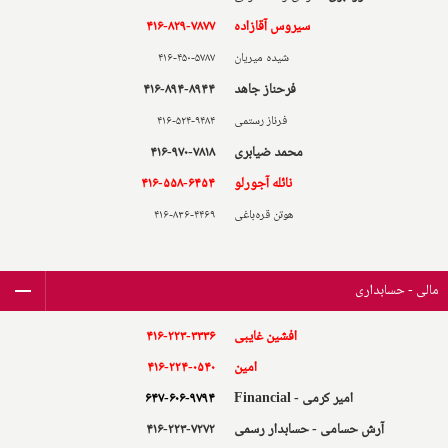
سیروس آقازاده
۴۱۶-۸۲۹-۷۸۷۷
شیده میریان
۴۱۶-۴۵۰-۵۷۸۷
فرحناز جاهد
۴۱۶-۸۹۴-۸۹۴۴
فرناز رستمی
۴۱۶-۵۲۴-۹۴۸۴
محمد ضیابری
۴۱۶-۹۷۰-۷۸۱۸
نائله آجورلو
۴۱۶-۵۵۸-۶۴۵۴
هوتن قره‌باغی
۴۱۶-۸۳۶-۴۴۶۹
مالی - حسابداری
افشین غایبی
۴۱۶-۲۲۳-۳۳۳۶
امین
۴۱۶-۲۲۴-۰۵۴۰
امیر کرمی - Financial
۶۴۷-۶۰۶-۹۷۹۴
آرش حسامی - حسابدار رسمی
۴۱۶-۲۲۳-۷۲۷۲