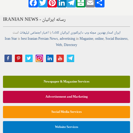
Facebook
Twitter
Pinterest
LinkedIn
Telegram
Balatarin
Email
Share
IRANIAN NEWS - رسانه ایرانیان
ایران استار
بهترین
مجله
وب
دایرکتوری
ایرانیان کانادا
با
اخبار
اجتماعی
تبلیغات
است
Iran Star
is
best Iranian Persian
News
,
advertising
in
Magazine
,
online
,
Social Business
,
Web
,
Directory
Newspaper & Magazine Services
Advertisement and Marketing
Social Media Services
Website Services