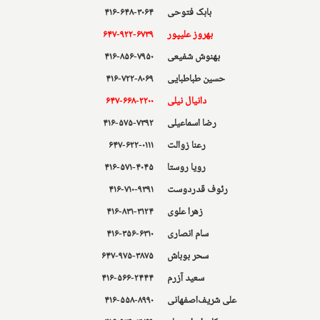
بابک فتوحی
۴۱۶-۶۴۸-۳۰۶۴
بهروز علیپور
۶۴۷-۹۲۲-۶۷۳۹
بهنوش شفیعی
۴۱۶-۸۵۶-۷۹۵۰
حسین طباطبایی
۴۱۶-۷۲۲-۸۰۶۹
دانیال نیلی
۶۴۷-۶۶۸-۲۲۰۰
رضا اسماعیلی
۴۱۶-۵۷۵-۷۳۹۲
رعنا زوالت
۶۴۷-۶۲۲-۰۱۱۱
رویا روستا
۴۱۶-۵۷۱-۴۰۴۵
رئوف قدردوست
۴۱۶-۷۱۰-۹۳۹۱
زهرا علوی
۴۱۶-۸۳۱-۳۱۲۴
سام انصاری
۴۱۶-۳۵۶-۶۳۱۰
سحر بوباش
۶۴۷-۹۷۵-۳۸۷۵
سعید آزرم
۴۱۶-۵۶۶-۲۴۴۴
علی شریف‌اصفهانی
۴۱۶-۵۵۸-۸۹۹۰