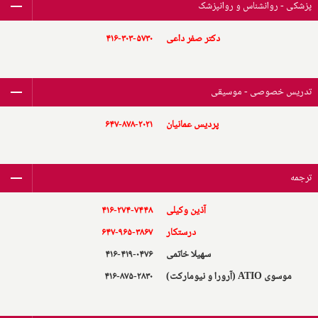
پزشکی - روانشناس و روانپزشک
دکتر صفر داعی
۴۱۶-۳۰۳-۵۷۳۰
تدریس خصوصی - موسیقی
پردیس عمانیان
۶۴۷-۸۷۸-۲۰۲۱
ترجمه
آذین وکیلی
۴۱۶-۲۷۴-۷۴۴۸
درستکار
۶۴۷-۹۶۵-۳۸۶۷
سهیلا خاتمی
۴۱۶-۴۱۹-۰۴۷۶
موسوی ATIO (آرورا و نیومارکت)
۴۱۶-۸۷۵-۲۸۳۰