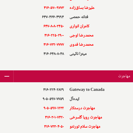
علیرضا بساق‌زاده
۴۱۶-۵۷۰-۹۷۷۳
فتانه حمصی
۶۴۷-۴۶۶-۴۹۹۴
کامران انواری
۶۴۷-۸۰۸-۳۴۵۰
محمدرضا اوجی
۴۱۶-۲۲۵-۲۹۰۰
محمدرضا فدوی
۴۱۶-۷۳۲-۷۷۷۷
میترا نائینی
۴۱۶-۶۴۸-۸۰۴۸
مهاجرت
۴۱۶-۲۲۴-۲۸۲۹
Gateway to Canada
ایده‌آل
۹۰۵-۵۹۷-۷۷۵۹
مهاجرت درستکار
۹۰۵-۵۹۷-۱۲۳۲
مهاجرت رویا گلسرخی
۴۱۶-۳۰۱-۷۴۲۰
مهاجرت سلام تورنتو
۴۱۶-۷۳۳-۴۰۵۰