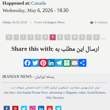
Happened at
:
Canada
Wednesday, May 6, 2026 - 18:30
Admin
,
06.05.2026
|
Posted in
Category
:
News
0 comment
Pages
…
1
2
3
4
5
6
7
8
9
Share this with: ارسال این مطلب به
Facebook
Twitter
Pinterest
LinkedIn
Telegram
Balatarin
Email
Share
IRANIAN NEWS - رسانه ایرانیان
ایران استار
بهترین
مجله
وب
دایرکتوری
ایرانیان کانادا
با
اخبار
اجتماعی
تبلیغات
است
Iran Star
is
best Iranian Persian
News
,
advertising
in
Magazine
,
online
,
Social Business
,
Web
,
Directory