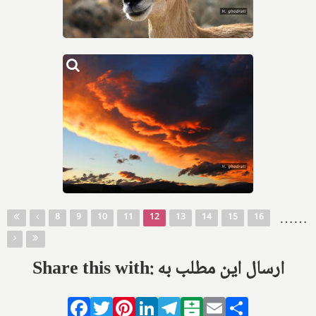
Pages
…
…
8
9
10
11
12
13
14
15
16
Share this with: ارسال این مطلب به
Facebook
Twitter
Pinterest
LinkedIn
Telegram
Balatarin
Email
Share