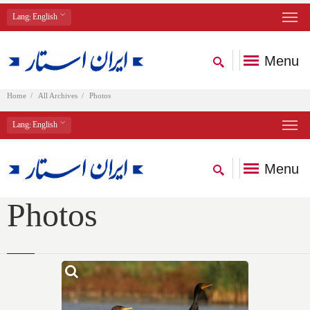
Lang
: English
Menu
Home
All Archives
Photos
Lang
: English
Menu
Photos