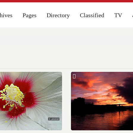
hives
hives
Pages
Pages
Directory
Directory
Classified
Classified
TV
TV