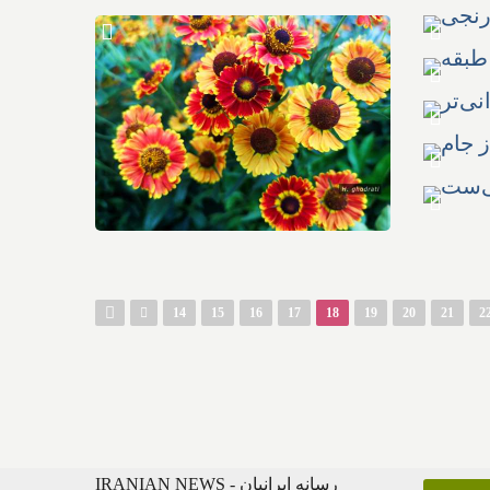
Pages
14
15
16
17
18
19
20
21
2
IRANIAN NEWS - رسانه ایرانیان