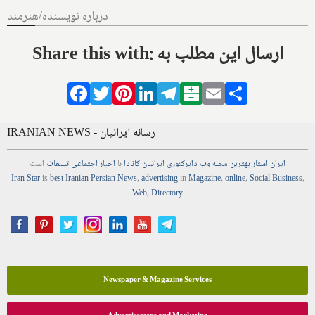
درباره نویسنده/هنرمند
Share this with: ارسال این مطلب به
Facebook
Twitter
Pinterest
LinkedIn
Telegram
Balatarin
Email
Share
IRANIAN NEWS - رسانه ایرانیان
ایران استار
بهترین
مجله
وب
دایرکتوری
ایرانیان کانادا
با
اخبار
اجتماعی
تبلیغات
است
Iran Star
is
best Iranian Persian
News
,
advertising
in
Magazine
,
online
,
Social Business
,
Web
,
Directory
Newspaper & Magazine Services