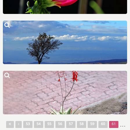
Pages
…
53
54
55
56
57
58
59
60
61