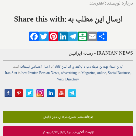
درباره نویسنده/هنرمند
Share this with: ارسال این مطلب به
Facebook
Twitter
Pinterest
LinkedIn
Telegram
Balatarin
Email
Share
IRANIAN NEWS - رسانه ایرانیان
ایران استار
بهترین
مجله
وب
دایرکتوری
ایرانیان کانادا
با
اخبار
اجتماعی
تبلیغات
است
Iran Star
is
best Iranian Persian
News
,
advertising
in
Magazine
,
online
,
Social Business
,
Web
,
Directory
روزنامه
معتبر، متنوع، حرفه‌ای، بدون گرایش
تبلیغات آنلاین
فیس‌بوک، گوگل، تلگرام، ویدئو