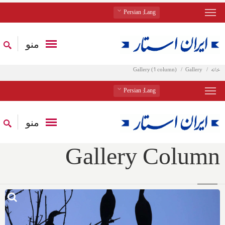
: Persian
Lang
منو
خانه
Gallery
Gallery (1 column)
: Persian
Lang
منو
Gallery Column