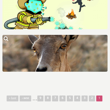
صفحه‌ها
…
last »
next ›
9
8
7
6
5
4
3
2
1