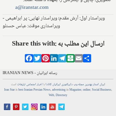
تصویری، چاپی و اینترنتی را بعهده داشته است.
a@iranstar.com
ویراستار اول: آرش مقدم؛ ویراستار نهایی: پر ابراهیمی -
ویراستاری موقت: عباس حسنلو
Share this with: ارسال این مطلب به
Facebook
Twitter
Pinterest
LinkedIn
Telegram
Balatarin
Email
Share
IRANIAN NEWS - رسانه ایرانیان
ایران استار
بهترین
مجله
وب
دایرکتوری
ایرانیان کانادا
با
اخبار
اجتماعی
تبلیغات
است
Iran Star
is
best Iranian Persian
News
,
advertising
in
Magazine
,
online
,
Social Business
,
Web
,
Directory