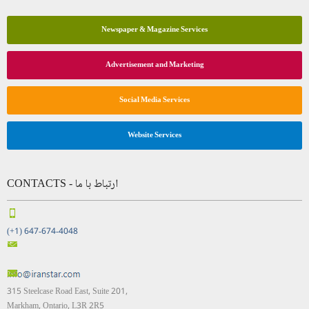
Newspaper & Magazine Services
Advertisement and Marketing
Social Media Services
Website Services
CONTACTS - ارتباط با ما
(+1) 647-674-4048
315 Steelcase Road East, Suite 201,
Markham, Ontario, L3R 2R5