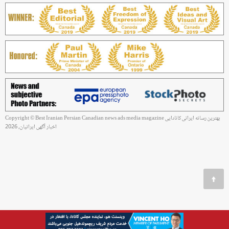
Copyright © Best Iranian Persian Canadian news ads media magazine بهترین رسانه ایرانی کانادایی
اخبار آگهی ایرانیان, 2026