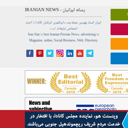
IRANIAN NEWS - رسانه ایرانیان
ایران استار
بهترین
مجله
وب
دایرکتوری
ایرانیان کانادا
با
اخبار
اجتماعی
تبلیغات
است
Iran Star
is
best Iranian Persian
News
,
advertising
in
Magazine
,
online
,
Social Business
,
Web
,
Directory
Copyright © Best Iranian Persian Canadian news ads media