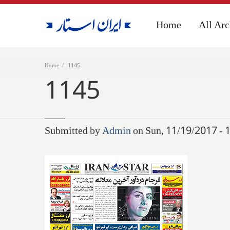
Home
Home
All Arc
All Arc
Home
1145
1145
Submitted by
Admin
on Sun, 11/19/2017 - 