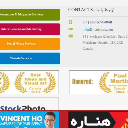
CONTACTS - ارتباط با ما
Newspaper & Magazine Services
(+1) 647-674-4048
Advertisement and Marketing
315 Steelcase Road East, Suite 
Markham, Ontario, L3R 2R5
Social Media Services
Canada
Website Services