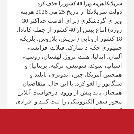
سریلانکا هزینه ویزا 40 کشور را حذف کرد
دولت سریلانکا از تاریخ 25 می 2026 هزینه
ویزای گردشگری (برای اقامت حداکثر 30
روزه) اتباع بیش از 40 کشور از جمله کانادا،
18 کشور اروپایی (اتریش، بلاروس، بلژیک،
جمهوری چک، دانمارک، فنلاند، فرانسه،
آلمان، ایتالیا، هلند، نروژ، لهستان، روسیه،
اسپانیا، سوئد، سوئیس، ترکیه، بریتانیا) و
همچنین آمریکا، چین، اندونزی، تایلند و
سنگاپور را لغو کرد. با این حال، متقاضیان
همچنان باید پیش از ورود، درخواست آنلاین
مجوز سفر الکترونیکی را ثبت کنند و افرادی
که پیش از این تاریخ درخواست داده‌اند،
امکان بازپرداخت هزینه ندارند. این تصمیم با
هدف جذب گردشگر بیشتر به جاذبه‌هایی