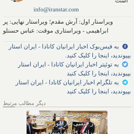
است
info@iranstar.com
ویراستار اول: آرش مقدم؛ ویراستار نهایی: پر
ابراهیمی - ویراستاری موقت: عباس حسنلو
به فیس‌بوک اخبار ایرانیان کانادا - ایران استار
بپیوندید، اینجا را کلیک کنید.
به توئیتر اخبار ایرانیان کانادا - ایران استار
بپیوندید، اینجا را کلیک کنید
به تلگرام اخبار ایرانیان کانادا - ایران استار
بپیوندید، اینجا را کلیک کنید
دیگر مطالب مرتبط
با وجود حکم بازداشت، چگونه
هواپیمای نتانیاهو از فراز کانادا
گذشت؟ ترامپ پس از حمله
ایران به اردن: به شدت به