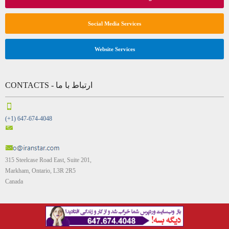
Social Media Services
Website Services
CONTACTS - ارتباط با ما
(+1) 647-674-4048
315 Steelcase Road East, Suite 201,
Markham, Ontario, L3R 2R5
Canada
IRAN STAR - ایران استار