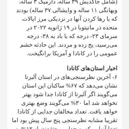
(شامل جاگدیش ۳۹ ساله، دارمیک ۳ ساله،
ویهانگی ۱۱ ساله و وایشالی ۳۷ ساله) بودند
که با رها کردن آنها در نزدیکی مرز ایالات
متحده در مانیتوبا در ۱۹ ژانویه ۲۰۲۲ در
سرمای ۲۳- درجه که با باد به ۳۸- درجه
می‌رسید، یخ زده و مردند. این حادثه خشم
عمومی را در کانادا و آمریکا برانگیخت.
اخبار استان‌های کانادا
۶- آخرین نظرسنجی‌های در استان آلبرتا
نشان می‌دهد که ۶۷% ساکنان این استان
می‌گویند اگر آلبرتا از کانادا جدا شود بهتر
نخواهد شد اما ۳۰% می‌گویند وضع بهتری
خواهد یافت. تعداد مخالفان جدایی از کانادا
تقریبا مشابه نظرسنجی پنج سال پیش بود اما
تعدا آنهایی که به جدایی معتقدند، از ۱۲% به