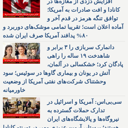
افزایش دزدی از مغازه‌ها در
کانادا و افت صادرات به آمریکا؛
توافق تنگه هرمز در قدم آخر و
آماده اعلان است؛ تقریبا تمامی موشک‌های دوربرد و
۸۰% پدافند آمریکا صرف ایران شده
دانمارک سربازی را ۳ برابر و
شاهدخت ۱۹ ساله را راهی
پادگان کرد؛ خشکسالی در آلمان،
آتش در یونان و بیماری گاوها در سوئیس؛ سود
وحشتناک شرکت‌های نفتی آمریکا از وضعیت
خاورمیانه
سی‌بی‌اس: آمریکا و اسرائیل در
تدارک حملات گسترده به
نیروگاه‌ها و پالایشگاه‌های ایران
هستند؛ پرستار، آرمین عزیزی مهر، در تورنتو کانادا