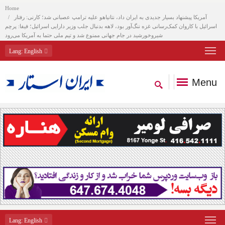
Home
آمریکا پیشنهاد بسیار جدیدی به ایران داد، نتانیاهو علیه ترامپ عصبانی شد؛ کارنی: رفتار
اسرائیل با کاروان کمک‌رسانی غزه ننگ‌آور بود، لاهه بدنبال جلب وزیر دارایی اسرائیل؛ فیفا: پرچم
شیروخورشید در جام جهانی ممنوع شد و تیم ملی حتما به آمریکا می‌رود
Lang
: English
Menu
Lang
: English