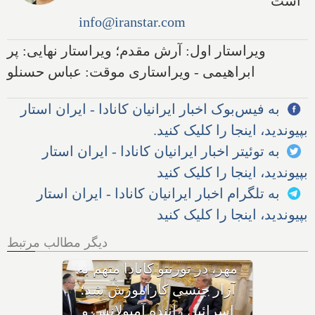
است
info@iranstar.com
ویراستار اول: آرش مقدم؛ ویراستار نهایی: پر
ابراهیمی - ویراستاری موقت: عباس حسنلو
به فیس‌بوک اخبار ایرانیان کانادا - ایران استار
بپیوندید، اینجا را کلیک کنید.
به توئیتر اخبار ایرانیان کانادا - ایران استار
بپیوندید، اینجا را کلیک کنید
به تلگرام اخبار ایرانیان کانادا - ایران استار
بپیوندید، اینجا را کلیک کنید
دیگر مطالب مرتبط
با وجود حکم بازداشت، چگونه
هواپیمای نتانیاهو از فراز کانادا
گذشت؟ ترامپ پس از حمله
ایران به اردن: به شدت به