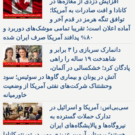
افزایش دزدی از مغازه‌ها در
کانادا و افت صادرات به آمریکا؛
توافق تنگه هرمز در قدم آخر و
آماده اعلان است؛ تقریبا تمامی موشک‌های دوربرد و
۸۰% پدافند آمریکا صرف ایران شده
دانمارک سربازی را ۳ برابر و
شاهدخت ۱۹ ساله را راهی
پادگان کرد؛ خشکسالی در آلمان،
آتش در یونان و بیماری گاوها در سوئیس؛ سود
وحشتناک شرکت‌های نفتی آمریکا از وضعیت
خاورمیانه
سی‌بی‌اس: آمریکا و اسرائیل در
تدارک حملات گسترده به
نیروگاه‌ها و پالایشگاه‌های ایران
هستند؛ پرستار، آرمین عزیزی مهر، در تورنتو کانادا