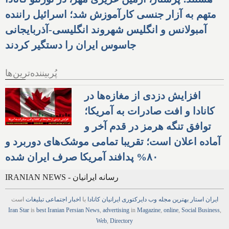
متهم به آزار جنسی کارآموزش شد؛ اسرائیل راننده
آمبولانس و انگلیس شهروند انگلیسی-آذربایجانی
جاسوس ایران را دستگیر کردند
پُربیننده‌ترین‌ها
افزایش دزدی از مغازه‌ها در
کانادا و افت صادرات به آمریکا؛
توافق تنگه هرمز در قدم آخر و
آماده اعلان است؛ تقریبا تمامی موشک‌های دوربرد و
۸۰% پدافند آمریکا صرف ایران شده
IRANIAN NEWS - رسانه ایرانیان
ایران استار
بهترین
مجله
وب
دایرکتوری
ایرانیان کانادا
با
اخبار
اجتماعی
تبلیغات
است
Iran Star
is
best Iranian Persian
News
,
advertising
in
Magazine
,
online
,
Social Business
,
Web
,
Directory