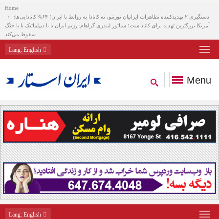
Home
دستگیری ۲ تهدیدکننده تظاهرات ایرانیان تورنتو، نه کانادا به روابط با ایران؛ ۶۴% کانادایی‌ها:
آمریکا بزرگترین تهدید برای کاناداست؛ سناتور لیندزی گراهام: رژیم ایران یا با دیپلماتیک یا با جنگ
سقوط می‌کند
Lang
: English
Menu
Lang
: English