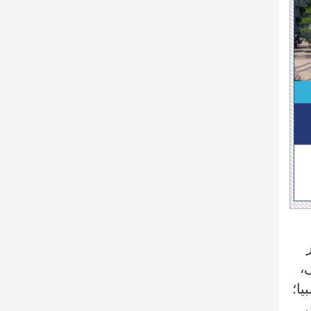
ر
،
یا؛
غربی