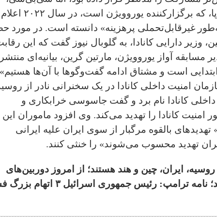
عضو وابسته اتحادیه رادیو و تلویزیون اروپا، که برگزارکننده یوروویژن است، در سال ۲۰۲۲ اعلام
به‌طور غیرقابل‌تحملی پرهزینه» دانسته است. در مورد ح
، وزیر دارایی کانادا، به گلوبال نیوز گفت که این رقاب
سابقه آواز یوروویژن، مارتین گرین، بیانیه‌ای منتشر
ابتدایی است و مشتاق ادامه گفت‌وگوها با آن‌ها هستیم».
مان امنیت داخلی کانادا در یک سخنرانی نادر از روسیه
 داخلی کانادا نام برد و گفت جاسوسی خرابکاری و
ای فرامرزی از سوی این ۴ کشور امنیت کانادا را تهدید می‌کند. وی افزود ماموران این
تهدیدهای بالقوه مرگبار از سوی ایران علیه ایرانی
یران تهدید محسوب می‌شوند» را خنثی کنند.
روسیه، ایران، چین و هند هستند؛ از امروز دوربین‌های
نقره‌داغ کننده انتاریو دیگر جریمه نمی‌کنند؛ نامه ترامپ: رئیس جمهوری اسرائیل