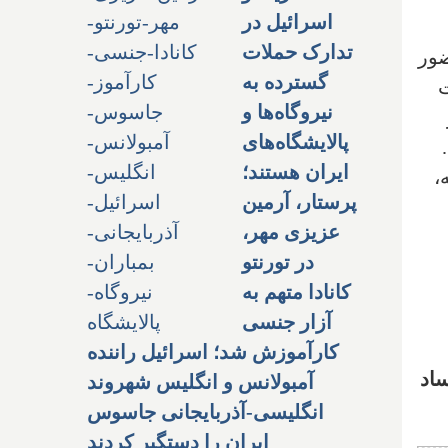
اسرائیل در
تدارک حملات
ضور
گسترده به
ت
نیروگاه‌ها و
پالایشگاه‌های
ایران هستند؛
،
پرستار، آرمین
عزیزی مهر،
در تورنتو
کانادا متهم به
آزار جنسی
کارآموزش شد؛ اسرائیل راننده
 ۳ اتهام بزرگ فساد
آمبولانس و انگلیس شهروند
انگلیسی-آذربایجانی جاسوس
ایران را دستگیر کردند