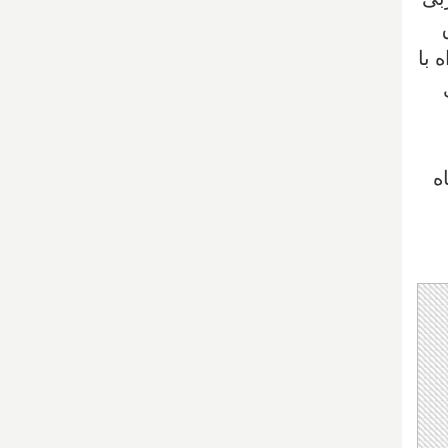
. این ۷ طرح، همراه با
رای
نده ۷۸ ساله شاه