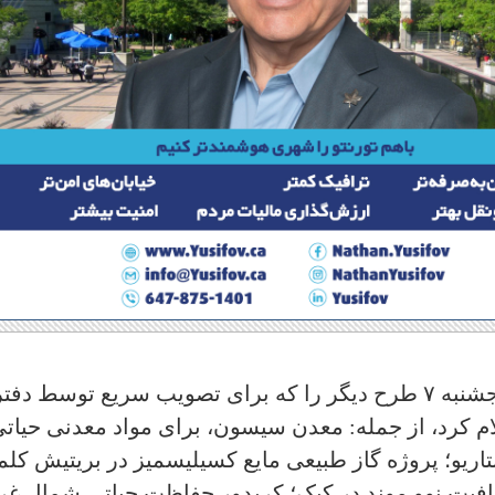
۳- نخست وزیر کانادا مارک کارنی روز پنجشنبه ۷ طرح دیگر را که برای تصویب سریع توسط دفت
ام کرد، از جمله: معدن سیسون، برای مواد معدنی حیاتی
تاریو؛ پروژه گاز طبیعی مایع کسیلیسمیز در بریتیش کلمب
 برق آبی ایکالوئیت؛ پروژه فاز ۲ گرافیت نوو موند در کبک؛ کریدور حفاظت حیاتی شمال 