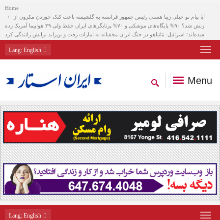
Home
آیا پیام تو خیلی زیبا هستی رئیس جمهور فرانسه به گلشیفته باعث کتک خوردن مکرون از
زنش شد؟ ۹۰% پایگاه‌های موشکی و ۷۰% پرتابگرهای ایران حفظ ولی ۳۹ هواپیما آمریکا زده
شده‌اند؛ اسرائیل: نتانیاهو در جنگ ایران مخفیانه به امارات رفت و بن‌زاید برایش رانندگی کرد
Lang
: English
Menu
Lang
: English