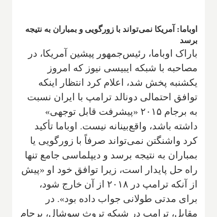
اوباما: آمریکا نمی‌تواند با زورگویی و بمباران به نتیجه
برسد
باراک اوباما، رئیس‌جمهور پیشین آمریکا، در
مصاحبه با شبکه ایبیسی نیوز که امروز
یکشنبه پخش شد، اعلام کرد انتظار اینکه
توافق احتمالی دونالد ترامپ با ایران نسبت
به برجام ۲۰۱۵ «پیشرفت قابل توجهی»
داشته باشد، واقع‌بینانه نیست. اوباما تأکید
کرد واشنگتن نمی‌تواند صرفاً با زورگویی یا
بمباران به نتیجه برسد و دیپلماسی جامع تنها
راه حل پایدار است، زیرا توافق خود او «پیش
از آنکه ترامپ در ۲۰۱۸ از آن خارج شود،
برای مدتی طولانی جواب داده بود». در
مقابل، ترامپ در شبکه تروث سوشال، برجام