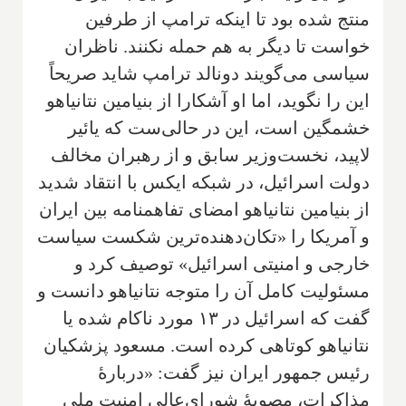
منتج شده بود تا اینکه ترامپ از طرفین
خواست تا دیگر به هم حمله نکنند. ناظران
سیاسی می‌گویند دونالد ترامپ شاید صریحاً
این را نگوید، اما او آشکارا از بنیامین نتانیاهو
خشمگین است، این در حالی‌ست که یائیر
لاپید، نخست‌وزیر سابق و از رهبران مخالف
دولت اسرائیل، در شبکه ایکس با انتقاد شدید
از بنیامین نتانیاهو امضای تفاهمنامه بین ایران
و آمریکا را «تکان‌دهنده‌ترین شکست‌ سیاست
خارجی و امنیتی اسرائیل» توصیف کرد و
مسئولیت کامل آن را متوجه نتانیاهو دانست و
گفت که اسرائیل در ۱۳ مورد ناکام شده یا
نتانیاهو کوتاهی کرده است. مسعود پزشکیان
رئیس جمهور ایران نیز گفت: «دربارۀ
مذاکرات، مصوبۀ شورای‌عالی امنیت ملی