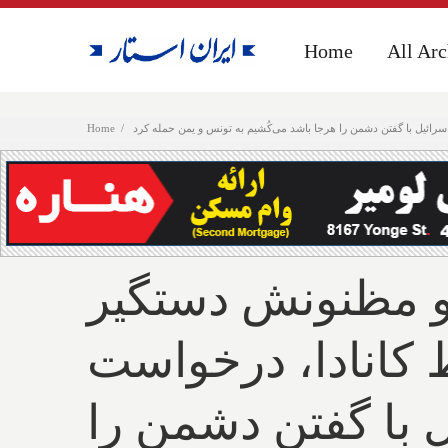
Home
Home
All Arc
All Arc
ائیل با گفتن دشمن را هرجا باشد می‌کُشیم به تونس و یمن حمله کرد
Home
و مظنونش دستگیر
 کانادا، درخواست
 با گفتن دشمن را