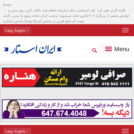
Home
کابینه کارنی تغییر کرد: علی احساسی حذف و فریلند اضافه شد؛ مالیات کربن روی بنزین و
عوارض بخشی از بزرگراه ۴۰۷ انتاریو حذف می‌شوند؛ ترامپ: ایران شاخه زیتون را بپذیرد، لایحه
تثبیت نام خلیج فارس در مجلس آمریکا توسط یاسمین انصاری
Lang
: English
Menu
Lang
: English