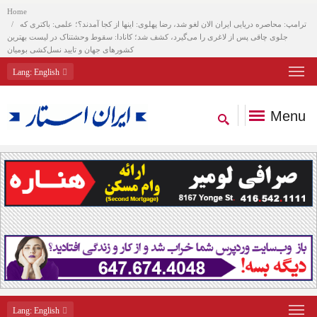
Home
ترامپ: محاصره دریایی ایران الان لغو شد، رضا پهلوی: اینها از کجا آمدند؟؛ علمی: باکتری که
جلوی چاقی پس از لاغری را می‌گیرد، کشف شد؛ کانادا: سقوط وحشتناک در لیست بهترین
کشورهای جهان و تایید نسل‌کشی بومیان
Lang
: English
Menu
Lang
: English