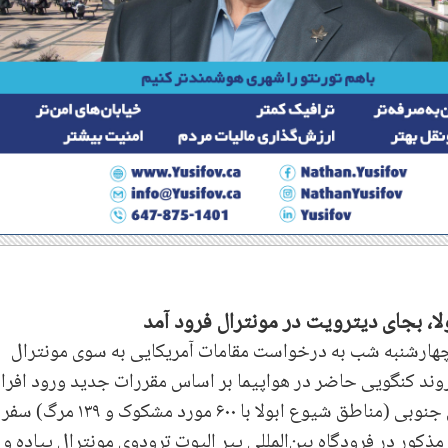
ا، بجای دیترویت در مونترال فرود آمد
 چهارشنبه شب به درخواست مقامات آمریکایی به سوی مونترال
روند کنگویی حاضر در هواپیما بر اساس مقررات جدید ورود افرا
که طی ۲۱ روز گذشته به اوگاندا، کنگو یا سودان جنوبی (مناطق شیوع ابولا با ۶۰۰ مورد مشکوک و ۱۳۹ مرگ) سفر
 مذکور در فرودگاه بین‌المللی پیر الیوت ترودوی مونترال پیاده و