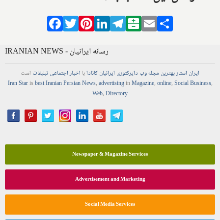
Facebook
Twitter
Pinterest
LinkedIn
Telegram
Balatarin
Email
Share
IRANIAN NEWS - رسانه ایرانیان
ایران استار
بهترین
مجله
وب
دایرکتوری
ایرانیان کانادا
با
اخبار
اجتماعی
تبلیغات
است
Iran Star
is
best Iranian Persian
News
,
advertising
in
Magazine
,
online
,
Social Business
,
Web
,
Directory
Newspaper & Magazine Services
Advertisement and Marketing
Social Media Services