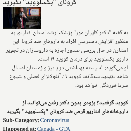
کرونای "پکسلووید" بگیرید
به گفته "دکتر کایران مور" پزشک ارشد استان انتاریو، به
منظور افزایش دسترسی افراد به داروهای ضد کرونا، این
استارن در حال بررسی صدور اجازه به داروسازان در تجویز
داروی پکسلووید برای درمان کووید ۱۹ است.
او می‌گوید: "سیستم بهداشتی در پاییز و زمستان امسال
شاهد «تهدید سه‌گانه» کووید ۱۹، آنفولانزای‌ فصلی و شیوع
سرماخوردگی خواهد بود.
کووید گرفتید؟ بزودی بدون دکتر رفتن می‌توانید از
داروخانه‌های انتاریو قرص ضد کرونای "پکسلووید" بگیرید
Sub-Category
:
Coronavirus
Happened at
:
Canada - GTA