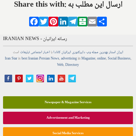
Share this with: ارسال این مطلب به
Facebook
Twitter
Pinterest
LinkedIn
Telegram
Balatarin
Email
Share
IRANIAN NEWS - رسانه ایرانیان
ایران استار
بهترین
مجله
وب
دایرکتوری
ایرانیان کانادا
با
اخبار
اجتماعی
تبلیغات
است
Iran Star
is
best Iranian Persian
News
,
advertising
in
Magazine
,
online
,
Social Business
,
Web
,
Directory
Newspaper & Magazine Services
Advertisement and Marketing
Social Media Services