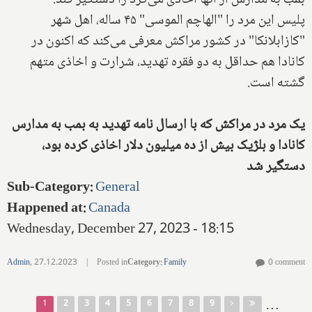
بمب به مدارس از آنها اخاذی می‌کرد را دستگیر کند.
پلیس این مرد را "الهاچم الموسی" ۴۵ ساله، اهل شهر
"کازابلانکا" در کشور مراکش معرفی می‌کند که اکنون در
کانادا هم حداقل به دو فقره تهدید، شرارت و اخاذی متهم
گشته است.
یک مرد در مراکش که با ارسال نامه تهدید به بمب به مدارس
کانادا و بلژیک بیش از ده میلیون دلار اخاذی کرده بود،
دستگیر شد
Sub-Category
:
General
Happened at
:
Canada
Wednesday, December 27, 2023 - 18:15
Admin
,
27.12.2023
|
Posted in
Category
:
Family
0 comment
…
1
2
3
4
5
6
7
8
9