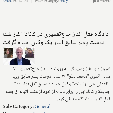
Admin
,
19.01.2024
|
Posted in
Category
:
Family
0 comment
دادگاه قتل الناز حاج‌تعمیری در کانادا آغاز شد؛
دوست پسر سابق الناز یک وکیل خبره گرفت
امروز و با آغاز رسیدگی به پرونده "الناز حاج‌تعمیری" ۳۷
ساله، اکنون "محمد لیلو" ۳۶ ساله دوست پسر سابق وی،
"آنتونی جی برایانت" وکیل خبره و سابق "پل برناردو"
جنایتکار کانادایی را برای دفاع از خود از هفت اتهام از جمله
قتل الناز به دادگاه معرفی کرد.
Sub-Category
:
General