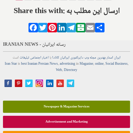
Pages
Share this with: ارسال این مطلب به
Facebook
Twitter
Pinterest
LinkedIn
Telegram
Balatarin
Email
Share
IRANIAN NEWS - رسانه ایرانیان
ایران استار
بهترین
مجله
وب
دایرکتوری
ایرانیان کانادا
با
اخبار
اجتماعی
تبلیغات
است
Iran Star
is
best Iranian Persian
News
,
advertising
in
Magazine
,
online
,
Social Business
,
Web
,
Directory
Newspaper & Magazine Services
Advertisement and Marketing