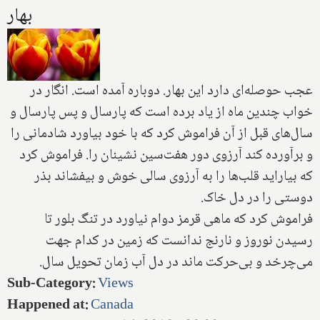
بهار
عجب حوصله‌اى دارد اين بهار. دوباره آمده است. انگار در
خواب چندين ماه از ياد برده است كه پارسال و پس پارسال و
سال‌هاى قبل از آن فراموش كرد كه با خود بياورد شادمانى را
و برآورده كند آرزوى دور هفت‌سين نشينان را. فراموش كرد
كه بيارايد قلب‌ها را به آرزوى سالى خوش و بيفشاند بذر
دوستى را در دل خاک.
فراموش كرد كه ماهى قرمز دوام نياورد در تنگ بلور تا
رسيدن نوروز و نارنج ندانست كه زمين در كدام جهت
مى‌چرخد و بى‌حركت ماند در دل آب زمان تحويل سال.
Sub-Category
:
Views
Happened at
:
Canada