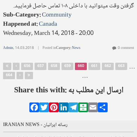
گرفتن وقت میتوانید با داخلی ۱۰۸ تماس حاصل فرمایید.
Sub-Category
:
Community
Happened at
:
Canada
Wednesday, March 14, 2018 - 20:00
Admin
,
14.03.2018
|
Posted in
Category
:
News
0 comment
Pages
…
656
657
658
659
660
661
662
663
…
664
Share this with: ارسال این مطلب به
Facebook
Twitter
Pinterest
LinkedIn
Telegram
Balatarin
Email
Share
IRANIAN NEWS - رسانه ایرانیان