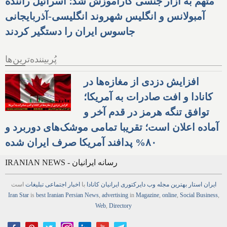
متهم به آزار جنسی کارآموزش شد؛ اسرائیل راننده
آمبولانس و انگلیس شهروند انگلیسی-آذربایجانی
جاسوس ایران را دستگیر کردند
پُربیننده‌ترین‌ها
افزایش دزدی از مغازه‌ها در
کانادا و افت صادرات به آمریکا؛
توافق تنگه هرمز در قدم آخر و
آماده اعلان است؛ تقریبا تمامی موشک‌های دوربرد و
۸۰% پدافند آمریکا صرف ایران شده
IRANIAN NEWS - رسانه ایرانیان
ایران استار
بهترین
مجله
وب
دایرکتوری
ایرانیان کانادا
با
اخبار
اجتماعی
تبلیغات
است
Iran Star
is
best Iranian Persian
News
,
advertising
in
Magazine
,
online
,
Social Business
,
Web
,
Directory