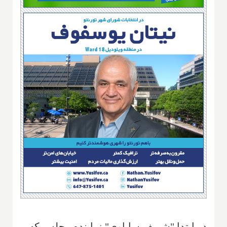
در ابتدا "شریف ساباوی" نماینده مجلس که