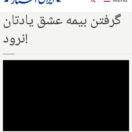
گرفتن بیمه عشق یادتان
نرود!