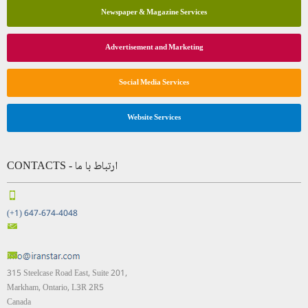
Newspaper & Magazine Services
Advertisement and Marketing
Social Media Services
Website Services
CONTACTS - ارتباط با ما
(+1) 647-674-4048
315 Steelcase Road East, Suite 201,
Markham, Ontario, L3R 2R5
Canada