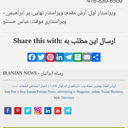
416-830-6500
ویراستار اول: آرش مقدم؛ ویراستار نهایی: پر ابراهیمی -
ویراستاری موقت: عباس حسنلو
Share this with: ارسال این مطلب به
Facebook
Twitter
Pinterest
LinkedIn
Telegram
Balatarin
Email
Share
IRANIAN NEWS - رسانه ایرانیان
ایران استار
بهترین
مجله
وب
دایرکتوری
ایرانیان کانادا
با
اخبار
اجتماعی
تبلیغات
است
Iran Star
is
best Iranian Persian
News
,
advertising
in
Magazine
,
online
,
Social Business
,
Web
,
Directory