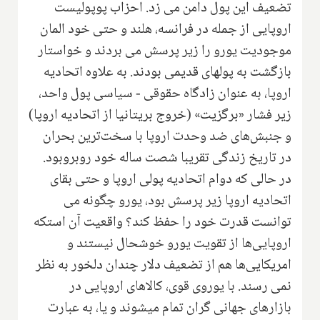
تضعیف این پول دامن می زد. احزاب پوپولیست
اروپایی از جمله در فرانسه، هلند و حتی خود المان
موجودیت یورو را زیر پرسش می بردند و خواستار
بازگشت به پولهای قدیمی بودند. به علاوه اتحادیه
اروپا، به عنوان زادگاه حقوقی - سیاسی پول واحد،
زیر فشار «برگزیت» (خروج بریتانیا از اتحادیه اروپا)
و جنبش‌های ضد وحدت اروپا با سخت‌ترین بحران
در تاریخ زندگی تقریبا شصت ساله خود روبروبود.
در حالی که دوام اتحادیه پولی اروپا و حتی بقای
اتحادیه اروپا زیر پرسش بود، یورو چگونه می
توانست قدرت خود را حفظ کند؟ واقعیت آن استکه
اروپایی‌ها از تقویت یورو خوشحال نیستند و
امریکایی‌ها هم از تضعیف دلار چندان دلخور به نظر
نمی رسند. با یوروی قوی، کالاهای اروپایی در
بازار‌های جهانی گران تمام میشوند و یا، به عبارت