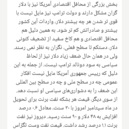
بخش بزرگی از محافل اقتصادی آمریکا نیز با دلار
گران مشکل دارند و دولت ترامپ نیز مایل نیست با
قوی تر شدن هر چه بیشتر دلار، واردات آین کشور
بیشتر و صادراتش کم تر شود. به همین دلیل هم
محافل اقتصادی و هم کاخ سفید از تضعیف کنونی
دلار، دستکم تا سطح فعلی، نگران به نظر نمی رسند.
ولی در همان حال ضعف زیاد دلار نیز از لحاظ
سیاسی به سود دونالد ترامپ نیست، از جمله به این
دلیل که رییس جمهوری آمریکا مایل نیست افکار
عمومی چه در سطح ملی و چه در سطح بین المللی
این ضعف را به دشواری‌های سیاسی او نسبت دهد.
از سوی دیگر، قیمت هر بشکه نفت برنت برای تحویل
در ماه سپتامبر امروز با ۳۰ سنت، معادل ۰.۶ درصد
افزایش به ۴۸ دلار و ۹۰ سنت رسید. دیروز نیز نفت
برنت ۱.۱ درصد رشد داشت. قیمت نفت وست تگزاس