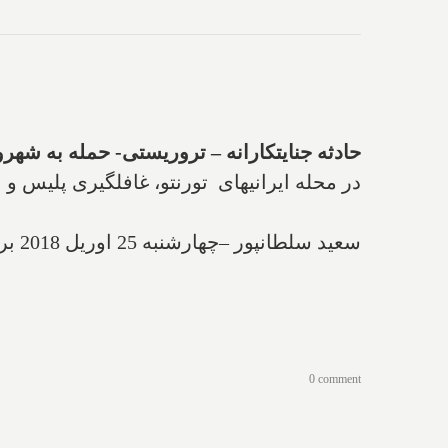
حادثه جنایتکارانه
–
تروریستی- حمله به شهرو
در محله ایرانیهای تورنتو، غافلگیری پلیس 
سعید سلطانپور –چهارشنبه 25 اوریل 2018 برابر با 4 اردیبهشت 97
0 comment