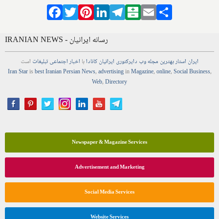
Facebook
Twitter
Pinterest
LinkedIn
Telegram
Balatarin
Email
Share
IRANIAN NEWS - رسانه ایرانیان
ایران استار
بهترین
مجله
وب
دایرکتوری
ایرانیان کانادا
با
اخبار
اجتماعی
تبلیغات
است
Iran Star
is
best Iranian Persian
News
,
advertising
in
Magazine
,
online
,
Social Business
,
Web
,
Directory
Newspaper & Magazine Services
Advertisement and Marketing
Social Media Services
Website Services