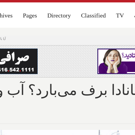
hives
hives
Pages
Pages
Directory
Directory
Classified
Classified
TV
TV
آیا بال