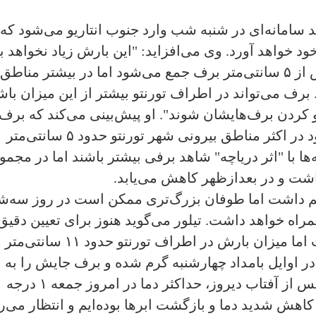
سامانه‌ای در شنبه شب وارد جنوب انتاریو می‌شود که
د خواهد آورد. وی می‌افزاید: "این بارش زیاد نخواهد بو
در برخی مناطق در داخل شهر تورنتو بیش از ۵ سانتی‌متر برف جمع می‌شود اما در بیشتر مناطق
یم بود. برف می‌تواند در اطراف تورنتو بیشتر از این میزان با
 کردن برف‌هایشان شوند". او پیش‌بینی می‌کند که برف
حدود ساعت ۷ بعدازظهر شنبه شروع شود در اکثر مناطق بیرونی شهر تورنتو حدود ۵ سانتی‌متر
ها با "اثر دریاچه" شاهد برفی بیشتر باشند اما در مجمو
اشت و در بعدازظهر کاهش می‌یابد.
یم داشت اما طوفان بزرگ‌تری ممکن است در روز سه‌شن
مراه خواهد داشت. تیلور می‌گوید هنوز برای تعیین دقیق
میزان بارش برف در شهر خیلی زود است اما میزان بارش در اطراف تورنتو حدود ۱۱ سانتی‌متر
ر اوایل بامداد چهارشنبه گرم شده و برف جایش را به
باران می‌دهد. وی می‌افزاید: "در حالیکه پس از آفتاب دیروز، حداکثر دما در امروز جمعه ۱ درجه
 کاهش شدید دما و بازگشت ابرها بوده‌ایم و انتظار می‌ر