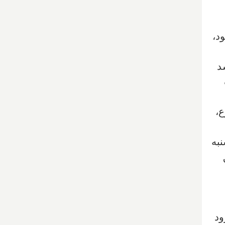
د،
شد
ع،
به
ود