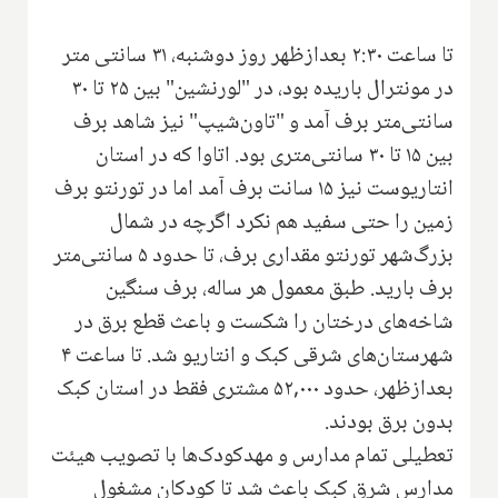
تا ساعت ۲:۳۰ بعدازظهر روز دوشنبه، ۳۱ سانتی متر
در مونترال باریده بود، در "لورنشین" بین ۲۵ تا ۳۰
سانتی‌متر برف آمد و "تاون‌شیپ" نیز شاهد برف
بین ۱۵ تا ۳۰ سانتی‌متری بود. اتاوا که در استان
انتاریوست نیز ۱۵ سانت برف آمد اما در تورنتو برف
زمین را حتی سفید هم نکرد اگرچه در شمال
بزرگ‌شهر تورنتو مقداری برف، تا حدود ۵ سانتی‌متر
برف بارید. طبق معمول هر ساله، برف سنگین
شاخه‌های درختان را شکست و باعث قطع برق در
شهرستان‌های شرقی کبک و انتاریو شد. تا ساعت ۴
بعدازظهر، حدود ۵۲,۰۰۰ مشتری فقط در استان کبک
بدون برق بودند.
تعطیلی تمام مدارس و مهدکودک‌ها با تصویب هیئت
مدارس شرق کبک باعث شد تا کودکان مشغول