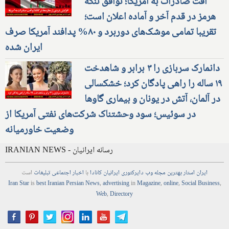
افت صادرات به آمریکا؛ توافق تنگه
هرمز در قدم آخر و آماده اعلان است؛
تقریبا تمامی موشک‌های دوربرد و ۸۰% پدافند آمریکا صرف
ایران شده
دانمارک سربازی را ۳ برابر و شاهدخت
۱۹ ساله را راهی پادگان کرد؛ خشکسالی
در آلمان، آتش در یونان و بیماری گاوها
در سوئیس؛ سود وحشتناک شرکت‌های نفتی آمریکا از
وضعیت خاورمیانه
IRANIAN NEWS - رسانه ایرانیان
ایران استار
بهترین
مجله
وب
دایرکتوری
ایرانیان کانادا
با
اخبار
اجتماعی
تبلیغات
است
Iran Star
is
best Iranian Persian
News
,
advertising
in
Magazine
,
online
,
Social Business
,
Web
,
Directory