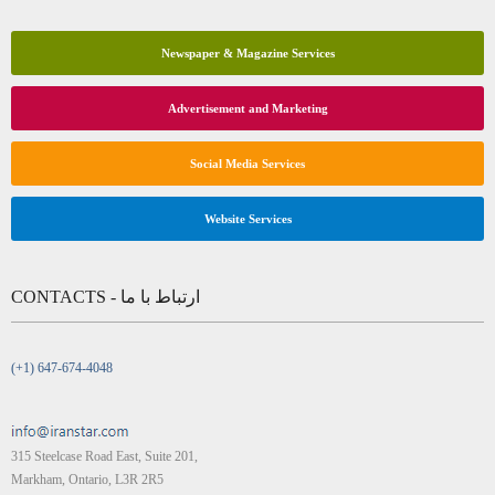
Newspaper & Magazine Services
Advertisement and Marketing
Social Media Services
Website Services
CONTACTS - ارتباط با ما
(+1) 647-674-4048
315 Steelcase Road East, Suite 201,
Markham, Ontario, L3R 2R5