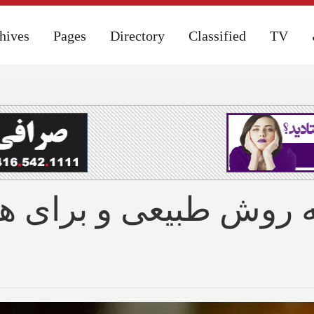
hives
hives
Pages
Pages
Directory
Directory
Classified
Classified
TV
TV
ه روش طبیعی و برای 