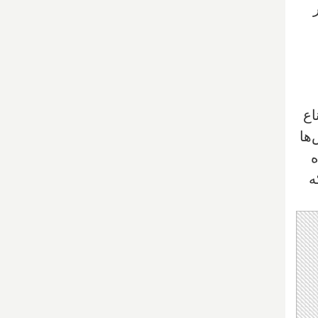
اع
ها
ه
ه