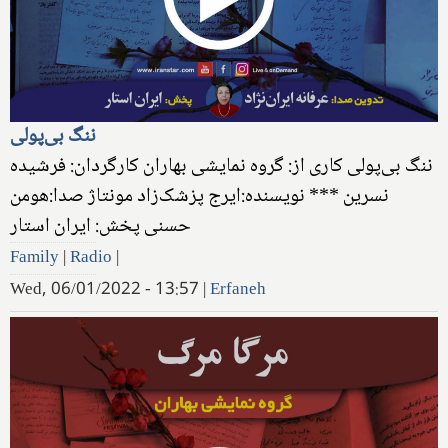
ننگ بی‌پولی
ننگ بی‌پولی کاری از: گروه نمایشی بهاران کارگردان: فرشیده
نسرین *** نویسنده:ایرج پزشک‌زاد مونتاژ صدا:هومن
حسنی پخش: ایران استار
Family
|
Radio
|
Wed, 06/01/2022 - 13:57
|
Erfaneh