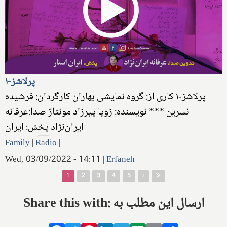
پرلاشز-۱
پرلاشز-۱ کاری از: گروه نمایشی بهاران کارگردان: فرشیده
نسرین *** نویسنده: زویا پیرزاد مونتاژ صدا:عرفانه
ایران‌نژاد پخش: ایران
Family
|
Radio
|
Wed, 03/09/2022 - 14:11
|
Erfaneh
Pages
1
2
3
4
5
Share this with: ارسال این مطلب به