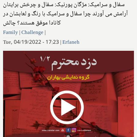
سفال و سرامیک: مژگان پورنیک: سفال و چرخش برایتان
آرامش می آورند چرا سفال و سرامیک با رنگ و لعابشان در
کانادا موفق هستند؟ چالش
Family
|
Challenge
|
Tue, 04/19/2022 - 17:23
|
Erfaneh