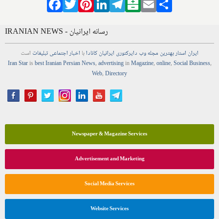
Facebook
Twitter
Pinterest
LinkedIn
Telegram
Balatarin
Email
Share
IRANIAN NEWS - رسانه ایرانیان
ایران استار
بهترین
مجله
وب
دایرکتوری
ایرانیان کانادا
با
اخبار
اجتماعی
تبلیغات
است
Iran Star
is
best Iranian Persian
News
,
advertising
in
Magazine
,
online
,
Social Business
,
Web
,
Directory
Newspaper & Magazine Services
Advertisement and Marketing
Social Media Services
Website Services