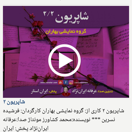
شاپریون ۲
شاپریون ۲ کاری از: گروه نمایشی بهاران کارگردان: فرشیده
نسرین *** نویسنده:محمد کشاورز مونتاژ صدا:عرفانه
ایران‌نژاد پخش: ایران