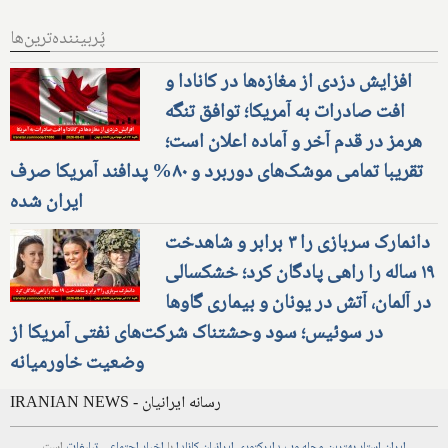
پُربیننده‌ترین‌ها
افزایش دزدی از مغازه‌ها در کانادا و
افت صادرات به آمریکا؛ توافق تنگه
هرمز در قدم آخر و آماده اعلان است؛
تقریبا تمامی موشک‌های دوربرد و ۸۰% پدافند آمریکا صرف
ایران شده
دانمارک سربازی را ۳ برابر و شاهدخت
۱۹ ساله را راهی پادگان کرد؛ خشکسالی
در آلمان، آتش در یونان و بیماری گاوها
در سوئیس؛ سود وحشتناک شرکت‌های نفتی آمریکا از
وضعیت خاورمیانه
IRANIAN NEWS - رسانه ایرانیان
ایران استار
بهترین
مجله
وب
دایرکتوری
ایرانیان کانادا
با
اخبار
اجتماعی
تبلیغات
است