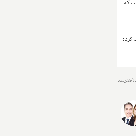
 و حدود ۱۱۰ دلار در ماه است که
 کرده
ه/هنرمند