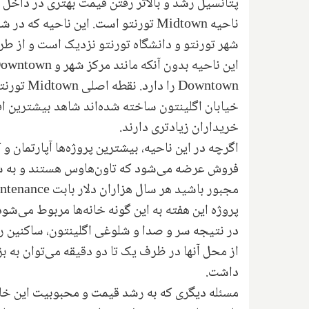
پتانسیل رشد و بالاتر رفتن قیمت بهتری در داخل ت
ناحیه
Midtown
تورنتو است. این ناحیه که در شما
شهر تورنتو و دانشگاه تورنتو نزدیک است و از طر
این ناحیه بدون آنکه مانند مرکز شهر و
owntown
Downtown
را دارد. نقطه اصلی
Midtown
تورنت
خیابان اگلینتون ساخته شده‌اند شاهد بیشترین اف
خریداران زیادتری دارند.
اگرچه در این ناحیه، بیشترین پروژه‌ها آپارتمان و
فروش عرضه می‌شود که تاون‌هاوس هستند و به ش
مجبور باشید هر سال هزاران دلار بابت‌
ntenance
پروژه این هفته به این گونه خانه‌ها مربوط می‌شود
در نتیجه سر و صدا و شلوغی اگلینتون، ساکنین را
از محل آنها در ظرف یک تا دو دقیقه می‌توان به ب
داشت.
مسئله دیگری که به رشد قیمت و محبوبیت این خان