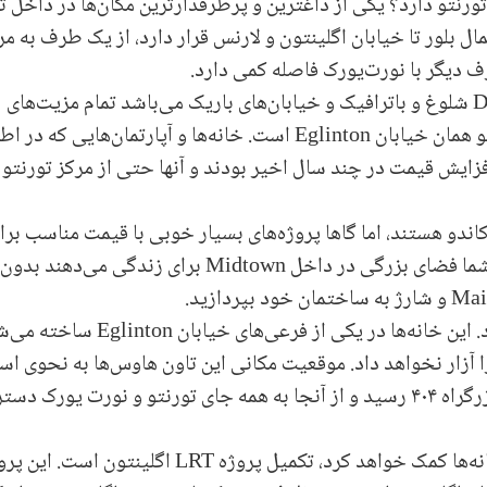
ورنتو دارد؟ یکی از داغترین و پرطرفدارترین مکان‌ها در داخل ت
ل بلور تا خیابان اگلینتون و لارنس قرار دارد، از یک طرف به مر
ف دیگر با نورت‌یورک فاصله کمی دارد.
D
شلوغ و باترافیک و خیابان‌های باریک می‌باشد تمام مزیت‌های
و همان خیابان
Eglinton
است. خانه‌ها و آپارتمان‌هایی که در اط
زایش قیمت در چند سال اخیر بودند و آنها حتی از مرکز تورنتو 
 کاندو هستند، اما گاها پروژه‌های بسیار خوبی با قیمت مناسب برا
ما فضای بزرگی در داخل
Midtown
برای زندگی می‌دهند بدون 
Mai
و شارژ به ساختمان خود بپردازید.
. این خانه‌ها در یکی از فرعی‌های خیابان
Eglinton
ساخته می‌شو
 آزار نخواهد داد. موقعیت مکانی این تاون هاوس‌ها به نحوی ا
زرگراه
۴۰۴
رسید و از آنجا به همه جای تورنتو و نورت یورک دس
ه‌ها کمک خواهد کرد، تکمیل پروژه
LRT
اگلینتون است. این پرو