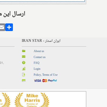
Share this with: ارس
gram
alatarin
Email
Share
IRAN STAR - ایران استار
About us
Contact us
201,
FAQ
Login
Policy, Terms of Use