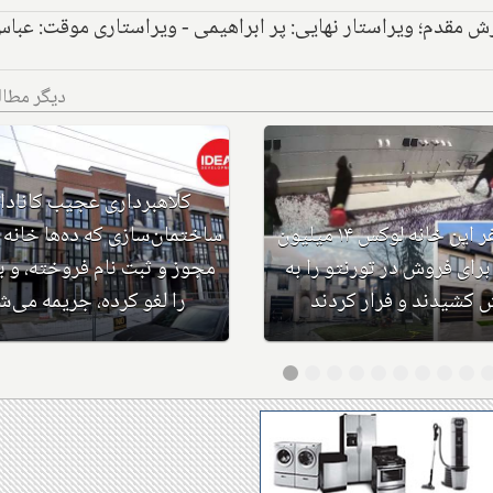
رش مقدم؛ ویراستار نهایی: پر ابراهیمی - ویراستاری موقت: عبا
دیگر مطا
این ۴ 
نان مناطق توریستی کانادا
دلاری برای فروش در تورنتو 
ل ترک این مناطق هستند؟
آتش کشیدند و فرار کردن