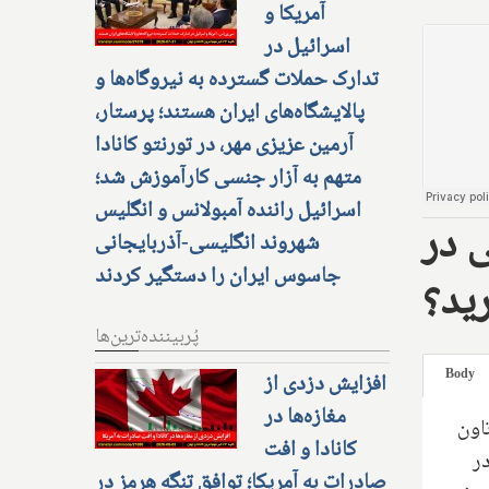
آمریکا و
اسرائیل در
تدارک حملات گسترده به نیروگاه‌ها و
پالایشگاه‌های ایران هستند؛ پرستار،
آرمین عزیزی مهر، در تورنتو کانادا
متهم به آزار جنسی کارآموزش شد؛
اسرائیل راننده آمبولانس و انگلیس
 در
شهروند انگلیسی-آذربایجانی
جاسوس ایران را دستگیر کردند
ید؟
پُربیننده‌ترین‌ها
Body
افزایش دزدی از
مغازه‌ها در
اون
کانادا و افت
ر
صادرات به آمریکا؛ توافق تنگه هرمز در