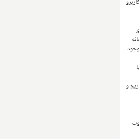
اربرو
ای
نه
وجود
ا
ریج و
وت