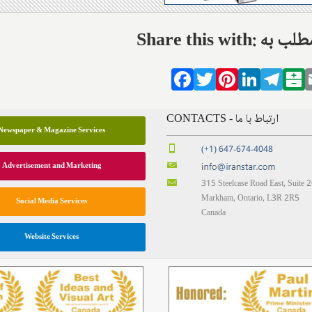
ال این مطلب به
Facebook
Twitter
Pinterest
LinkedIn
Tele
B
CONTACTS - ارتباط با ما
Newspaper & Magazine Services
(+1) 647-674-4048
Advertisement and Marketing
315 Steelcase Road East, Suite 
Markham, Ontario, L3R 2R5
Social Media Services
Canada
Website Services