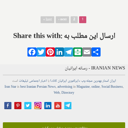
صفحه‌ها
last »
next ›
2
1
Share this with: ارسال این مطلب به
Facebook
Twitter
Pinterest
LinkedIn
Telegram
Balatarin
Email
Share
IRANIAN NEWS - رسانه ایرانیان
ایران استار
بهترین
مجله
وب
دایرکتوری
ایرانیان کانادا
با
اخبار
اجتماعی
تبلیغات
است
Iran Star
is
best Iranian Persian
News
,
advertising
in
Magazine
,
online
,
Social Business
,
Web
,
Directory