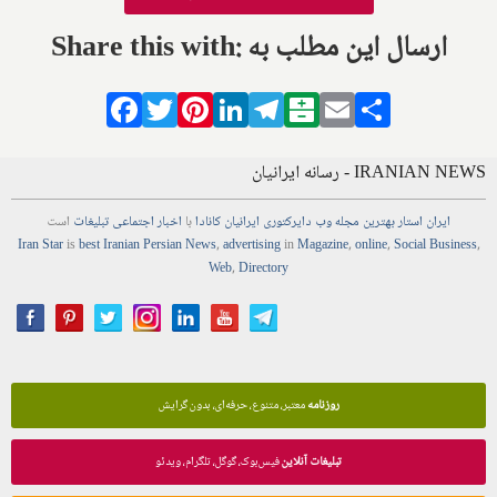
Share this with: ارسال این مطلب به
Facebook
Twitter
Pinterest
LinkedIn
Telegram
Balatarin
Email
Share
IRANIAN NEWS - رسانه ایرانیان
ایران استار
بهترین
مجله
وب
دایرکتوری
ایرانیان کانادا
با
اخبار
اجتماعی
تبلیغات
است
Iran Star
is
best Iranian Persian
News
,
advertising
in
Magazine
,
online
,
Social Business
,
Web
,
Directory
روزنامه
معتبر، متنوع، حرفه‌ای، بدون گرایش
تبلیغات آنلاین
فیس‌بوک، گوگل، تلگرام، ویدئو