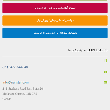
تبلیغات آنلاین
فیس‌بوک، گوگل، تلگرام، ویدئو
شبکه‌های اجتماعی و دایرکتوری ایرانیان
وب‌سایت پیشرفته
انواع شرکت‌ها، افراد حقیقی
CONTACTS - ارتباط با ما
(+1) 647-674-4048
315 Steelcase Road East, Suite 201,
Markham, Ontario, L3R 2R5
Canada