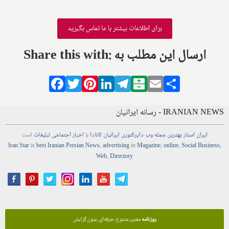
برای اطلاعات بیشتر با ما تماس بگیرید
Share this with: ارسال این مطلب به
Facebook
Twitter
Pinterest
LinkedIn
Telegram
Balatarin
Email
Share
IRANIAN NEWS - رسانه ایرانیان
ایران استار
بهترین
مجله
وب
دایرکتوری
ایرانیان کانادا
با
اخبار
اجتماعی
تبلیغات
است
Iran Star
is
best Iranian Persian
News
,
advertising
in
Magazine
,
online
,
Social Business
,
Web
,
Directory
روزنامه
معتبر، متنوع، حرفه‌ای، بدون گرایش