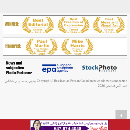
Copyright © Best Iranian Persian Canadian news ads media magazine بهترین رسانه ایرانی کانادایی
اخبار آگهی ایرانیان, 2026