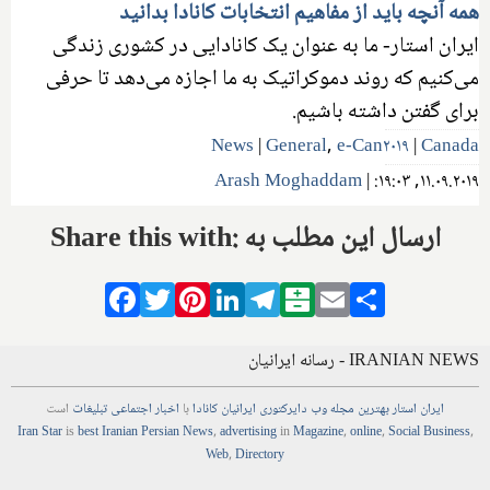
همه آنچه باید از مفاهیم انتخابات کانادا بدانید
ایران استار- ما به عنوان یک کانادایی در کشوری زندگی
می‌کنیم که روند دموکراتیک به ما اجازه می‌دهد تا حرفی
برای گفتن داشته باشیم.
News
|
General
,
e-Can۲۰۱۹
|
Canada
Arash Moghaddam
|
۱۱.۰۹.۲۰۱۹, ۱۹:۰۳:
Share this with: ارسال این مطلب به
Facebook
Twitter
Pinterest
LinkedIn
Telegram
Balatarin
Email
Share
IRANIAN NEWS - رسانه ایرانیان
ایران استار
بهترین
مجله
وب
دایرکتوری
ایرانیان کانادا
با
اخبار
اجتماعی
تبلیغات
است
Iran Star
is
best Iranian Persian
News
,
advertising
in
Magazine
,
online
,
Social Business
,
Web
,
Directory