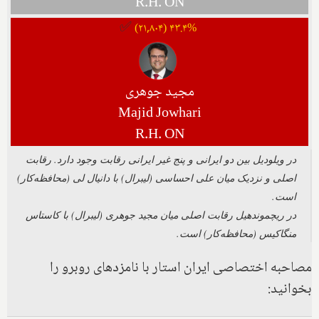
R.H. ON
✅
۴۳.۴% (۲۱,۸۰۴)
مجید جوهری
Majid Jowhari
R.H. ON
در ویلودیل بین دو ایرانی و پنج غیر ایرانی رقابت وجود دارد. رقابت
اصلی و نزدیک میان علی احساسی (لیبرال) با دانیال لی (محافظه‌کار)
است.
در ریچموندهیل رقابت اصلی میان مجید جوهری (لیبرال) با کاستاس
منگاکیس (محافظه‌کار) است.
مصاحبه اختصاصی ایران استار با نامزدهای روبرو را
بخوانید: