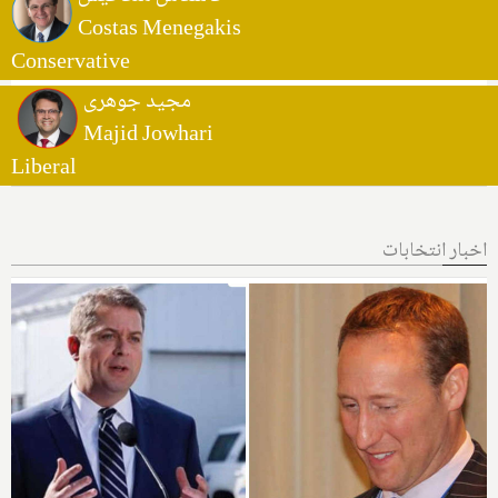
Costas Menegakis
Conservative
مجید جوهری
Majid Jowhari
Liberal
اخبار انتخابات