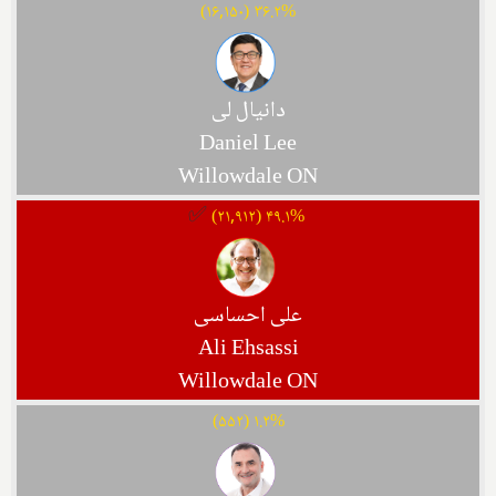
۳۶.۲% (۱۶,۱۵۰)
دانیال لی
Daniel Lee
Willowdale ON
✅
۴۹.۱% (۲۱,۹۱۲)
علی احساسی
Ali Ehsassi
Willowdale ON
۱.۲% (۵۵۲)