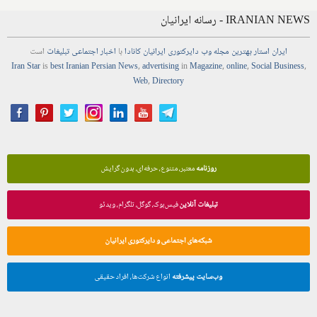
IRANIAN NEWS - رسانه ایرانیان
ایران استار
بهترین
مجله
وب
دایرکتوری
ایرانیان کانادا
با
اخبار
اجتماعی
تبلیغات
است
Iran Star
is
best Iranian Persian
News
,
advertising
in
Magazine
,
online
,
Social Business
,
Web
,
Directory
روزنامه
معتبر، متنوع، حرفه‌ای، بدون گرایش
تبلیغات آنلاین
فیس‌بوک، گوگل، تلگرام، ویدئو
شبکه‌های اجتماعی و دایرکتوری ایرانیان
وب‌سایت پیشرفته
انواع شرکت‌ها، افراد حقیقی