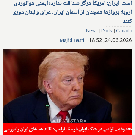
است، ایران: آمریکا هرگز صداقت ندارد؛ ایمنی هوانوردی
اروپا: پروازها همچنان از آسمان ایران، عراق و لبنان دوری
کنند
News
|
Daily
|
Canada
Majid Basti
|
24.06.2026, 18:52: