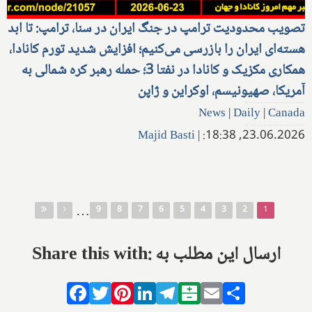
تصویب محدودیت ترامپ در جنگ ایران در سنا، ترامپ: تا ابد
هسته‌ای ایران را بازرسی می‌کنیم؛ افزایش شدید تورم کانادا،
همکاری مکزیک و کانادا در نفتا 3؛ حمله رهبر کره شمالی به
آمریکا، صهیونیسم، اوکراین و ژاپن
News
|
Daily
|
Canada
Majid Basti
|
23.06.2026, 18:38:
صفحه‌ها
…
9
8
7
6
5
4
3
2
1
Share this with: ارسال این مطلب به
Facebook
Twitter
Pinterest
LinkedIn
Telegram
Balatarin
Email
Share