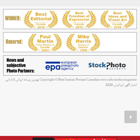
Copyright © Best Iranian Persian Canadian news ads media magazine بهترین رسانه ایرانی کانادایی
اخبار آگهی ایرانیان, 2026