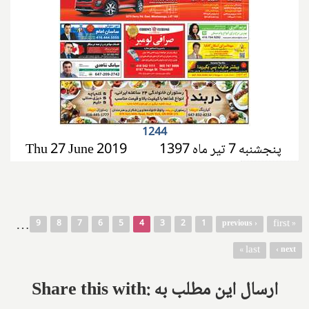
1244
پنجشنبه 7 تیر ماه 1397
Thu 27 June 2019
صفحه‌ها
…
« first
9
8
7
6
5
4
3
2
1
‹ previous
last »
next ›
Share this with: ارسال این مطلب به