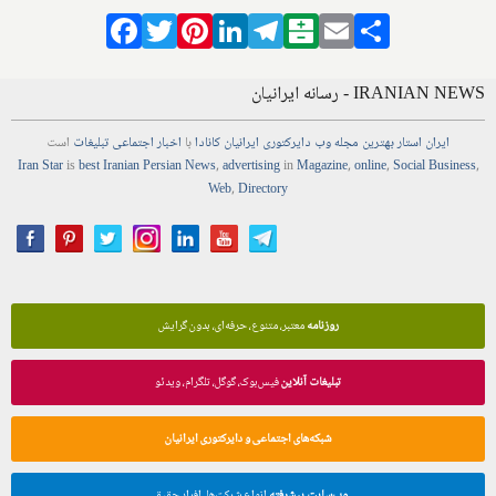
Facebook
Twitter
Pinterest
LinkedIn
Telegram
Balatarin
Email
Share
IRANIAN NEWS - رسانه ایرانیان
ایران استار
بهترین
مجله
وب
دایرکتوری
ایرانیان کانادا
با
اخبار
اجتماعی
تبلیغات
است
Iran Star
is
best Iranian Persian
News
,
advertising
in
Magazine
,
online
,
Social Business
,
Web
,
Directory
روزنامه
معتبر، متنوع، حرفه‌ای، بدون گرایش
تبلیغات آنلاین
فیس‌بوک، گوگل، تلگرام، ویدئو
شبکه‌های اجتماعی و دایرکتوری ایرانیان
وب‌سایت پیشرفته
انواع شرکت‌ها، افراد حقیقی