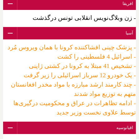
افریقا
- زن وبلاگ‌نویس انقلابی تونس درگذشت
آسیا
- پزشک چینی افشاکننده کرونا با همان ویروس مُرد
- اسرائیل 4 فلسطینی را کشت
- تشخیص 41 مبتلا به کرونا در کشتی ژاپنی
- یک خودرو 12 سرباز اسرائیلی را زیر گرفت
- چند کارمند ارشد مبارزه با مواد مخدر افغانستان
متهم به توزیع مواد شدند
- ادامه تظاهرات در عراق و محکومیت درگیری‌ها
توسط علاوی نخست وزیر جدید
اقیانوسیه