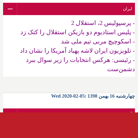
ایران
- پرسپولیس 2، استقلال 2
- پلیس استادیوم دو بازیکن استقلال را کتک زد
- اسکوچیچ مربی تیم ملی شد
- تلویزیون ایران لاشه پهباد آمریکا را نشان داد
- رئیسی: هرکس انتخابات را زیر سوال ببرد
دشمن‌ست
چهارشنبه 16 بهمن 1398 :05-02-2020 Wed
آمریکا
- سنای آمریکا هر دو مورد استیضاح ترامپ را قبول
نکرد