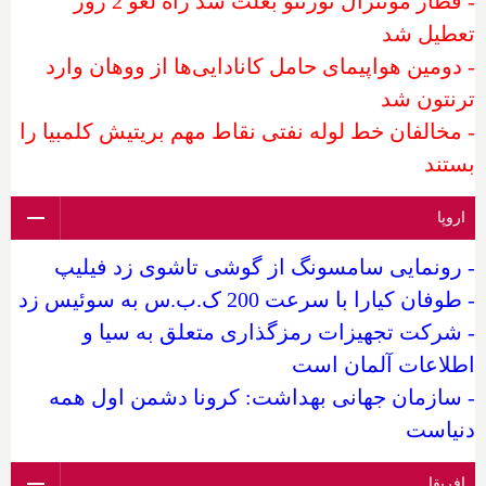
- قطار مونترال تورنتو بعلت سد راه لغو 2 روز
تعطیل شد
- دومین هواپیمای حامل کانادایی‌ها از ووهان وارد
ترنتون شد
- مخالفان خط لوله نفتی نقاط مهم بریتیش کلمبیا را
بستند
اروپا
- رونمایی سامسونگ از گوشی تاشوی زد فیلیپ
- طوفان کیارا با سرعت 200 ک.ب.س به سوئیس زد
- شرکت تجهیزات رمزگذاری متعلق به سیا و
اطلاعات آلمان است
- سازمان جهانی بهداشت: کرونا دشمن اول همه
دنیاست
افریقا