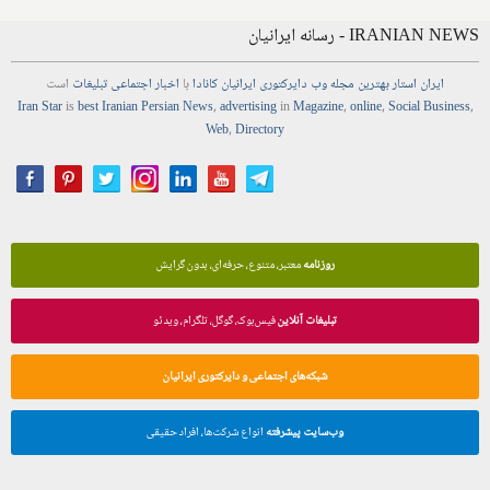
IRANIAN NEWS - رسانه ایرانیان
ایران استار
بهترین
مجله
وب
دایرکتوری
ایرانیان کانادا
با
اخبار
اجتماعی
تبلیغات
است
Iran Star
is
best Iranian Persian
News
,
advertising
in
Magazine
,
online
,
Social Business
,
Web
,
Directory
روزنامه
معتبر، متنوع، حرفه‌ای، بدون گرایش
تبلیغات آنلاین
فیس‌بوک، گوگل، تلگرام، ویدئو
شبکه‌های اجتماعی و دایرکتوری ایرانیان
وب‌سایت پیشرفته
انواع شرکت‌ها، افراد حقیقی