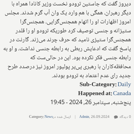
دیروز گفت که جاستین ترودو نخست وزیر کانادا همراه با
دیگر رهبران، همگی با هم وارد یک وان آب گرم شدند. مجلس
امروز اظهارات او را اتهام همجنس‌گرایی، همجنس‌گرا
ستیزانه و جنسی توصیف کرد طوریکه ترودو او را قلدر
همجنس‌گرا ستیزی نامید که حرف چرند می‌زند. گارنت در
پاسخ گفت که ادعایش ربطی به رابطه جنسی نداشت، و او به
رابطه جنسی فکر نکرده بود. این در حالی‌ست که
محافظه‌کاران با رهبری پی‌یر پولیور امروز نیز درصدد طرح
جدید رای عدم اعتماد به ترودو بودند.
Sub-Category
:
Daily
Happened at
:
Canada
پنج‌شنبه, سپتامبر 26, 2024 - 19:45
0 دیدگاه
26.09.2024
,
Admin
|
ارسال شده در
News
:
Category