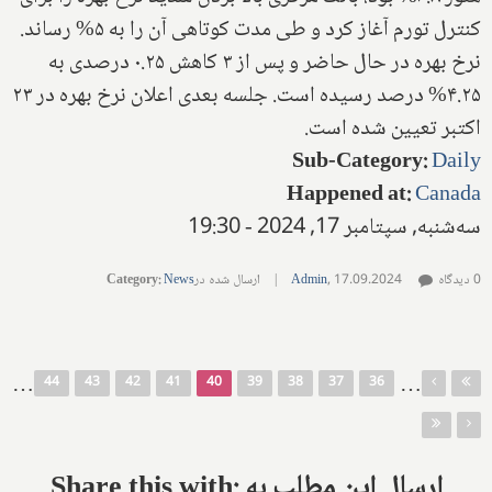
کنترل تورم آغاز کرد و طی مدت کوتاهی آن را به ۵% رساند.
نرخ بهره در حال حاضر و پس از ۳ کاهش ۰.۲۵ درصدی به
۴.۲۵% درصد رسیده است. جلسه بعدی اعلان نرخ بهره در ۲۳
اکتبر تعیین شده است.
Sub-Category
:
Daily
Happened at
:
Canada
سه‌شنبه, سپتامبر 17, 2024 - 19:30
0 دیدگاه
17.09.2024
,
Admin
|
ارسال شده در
News
:
Category
صفحه‌ها
…
…
44
43
42
41
40
39
38
37
36
Share this with: ارسال این مطلب به