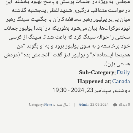
مجلس، به ویژه در جلسات پرسش و پاسخ بهبود بخشند. این
درخواست متعاقب درگیری شدید لفظی پنجشنبه گذشته
میان پی‌یر پولیور رهبر محافظه‌کاران با جگمیت سینگ رهبر
نیودموکرات‌ها، بیان می‌شود بطوریکه در ابتدا پولیور جملات
سختی را حواله سینگ کرد که باعث شد تا سینگ از کرسی
خود برخاسته و به سوی پولیور برود و به او بگوید "من
همینجا ایستاده‌ام" و پولیور نیز گفت "انجامش بده" (مردش
هستی بزن).
Sub-Category
:
Daily
Happened at
:
Canada
دوشنبه, سپتامبر 23, 2024 - 19:30
0 دیدگاه
23.09.2024
,
Admin
|
ارسال شده در
News
:
Category