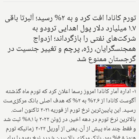
تورم کانادا افت کرد و به ۲% رسید؛ آلبرتا باقی
۱.۷ میلیارد دلار پول اهدایی ترودو به
شرکت‌های نفتی را بازگرداند؛ ازدواج
همجنسگرایان، رژه، پرچم و تغییر جنسیت در
گرجستان ممنوع شد
۱- اداره آمار کانادا امروز رسما اعلان کرد که تورم ماه گذشته
آگوست کانادا از ۲.۶% به ۲% که هدف اصلی بانک مرکزی‌ست
رسید. این پایین‌ترین نرخ تورم از فوریه ۲۰۲۱ تاکنون است.
بالاترین نرخ تورم در دهه اخیر، در ژوئن ۲۰۲۲ با ۸.۱% ثبت شد
و فقط چند ماه پیش از آن، یعنی از آوریل ۲۰۲۲ زمانیکه تورم
هنوز ۶.۸% بود، بانک مرکزی بالا بردن شدید نرخ بهره را برای