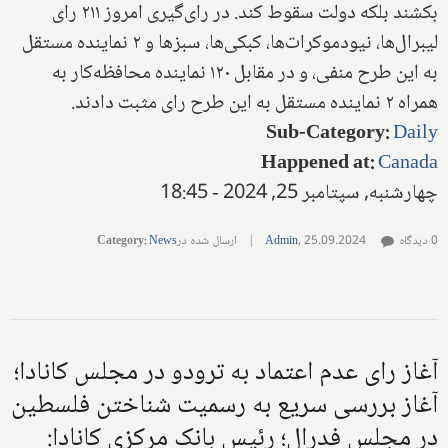
بکشند بلکه دولت سقوط کند. در رای‌گیری امروز ۲۱۱ رای
لیبرال‌ها، نیودموکرات‌ها، کبکی‌ها، سبزها و ۲ نماینده مستقل
به این طرح منفی، و در مقابل ۱۲۰ نماینده محافظه‌کار به
همراه ۲ نماینده مستقل به این طرح رای مثبت دادند.
Sub-Category
:
Daily
Happened at
:
Canada
چهارشنبه, سپتامبر 25, 2024 - 18:45
0 دیدگاه
25.09.2024
,
Admin
|
ارسال شده در
News
:
Category
آغاز رای عدم اعتماد به ترودو در مجلس کانادا؛
آغاز بررسی سریع به رسمیت شناختن فلسطین
در مجلس فدرال؛ رئیس بانک مرکزی کانادا: