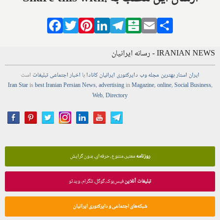
Facebook
Twitter
Pinterest
LinkedIn
Telegram
Balatarin
Email
Share
IRANIAN NEWS - رسانه ایرانیان
ایران استار
بهترین
مجله
وب
دایرکتوری
ایرانیان کانادا
با
اخبار
اجتماعی
تبلیغات
است
Iran Star
is
best Iranian Persian
News
,
advertising
in
Magazine
,
online
,
Social Business
,
Web
,
Directory
روزنامه
معتبر، متنوع، حرفه‌ای، بدون گرایش
تبلیغات آنلاین
فیس‌بوک، گوگل، تلگرام، ویدئو
شبکه‌های اجتماعی و دایرکتوری ایرانیان