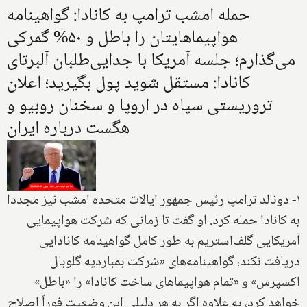
حمله امشب ترامپ به کانادا: گواهینامه
هواپیماهایتان را باطل و ۵۰% گمرکی
می‌گذارم؛ جلسه آمریکا با جدایی‌طلبان آلبرتای
کانادا: مستقل شوید پول بگیرید؛ اعلان
تروریستی سپاه در اروپا و سخنان روبیو و
هگست درباره ایران
۱- دونالد ترامپ رئیس جمهور ایالات متحده امشب نیز مجددا
به کانادا حمله کرد. او گفت تا زمانی که شرکت هواپیمایی
آمریکایی گلف‌استریم به طور کامل گواهینامه کانادایی
دریافت نکند، گواهینامه‌های «شرکت بمباردیه گلوبال
اکسپرس» و «تمام هواپیماهای ساخت کانادا» را «باطل»
خواهد کرد، به علاوه اگر به هر دلیلی این وضعیت فوراً اصلاح