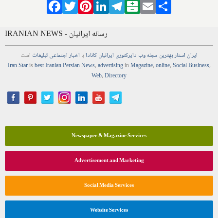
Facebook
Twitter
Pinterest
LinkedIn
Telegram
Balatarin
Email
Share
IRANIAN NEWS - رسانه ایرانیان
ایران استار
بهترین
مجله
وب
دایرکتوری
ایرانیان کانادا
با
اخبار
اجتماعی
تبلیغات
است
Iran Star
is
best Iranian Persian
News
,
advertising
in
Magazine
,
online
,
Social Business
,
Web
,
Directory
Newspaper & Magazine Services
Advertisement and Marketing
Social Media Services
Website Services