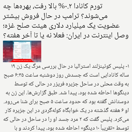
تورم کانادا ۰.۲% بالا رفت، بهره‌ها چه
می‌شوند؟ ترامپ در حال فروش بیشتر
عضویت یک میلیارد دلاری هیئت صلح غزه؛
وصل اینترنت در ایران: فعلا نه یا تا آخر هفته؟
۱- پلیس کوئینزلند استرالیا در حال بررسی مرگ یک زن ۱۹
ساله کانادایی است که جسدش روز دوشنبه ساعت ۶:۳۵ صبح
به وقت محلی در ساحل جزیره فریزر در حالی که توسط
دینگوها احاطه شده بود، پیدا شد. طبق گزارش‌ها، این زن به
دوستانش گفته بود که حدود ساعت ۵ صبح برای شنا می‌رود.
او ۶ هفته گذشته در یک خوابگاه کوله‌گردی در این جزیره کار
می‌کرد. پلیس گفت که ۲ مرد جسد او را در ساحل در حالی که
توسط «تقریباً ۱۰ دینگو» احاطه شده بود، پیدا کردند و با