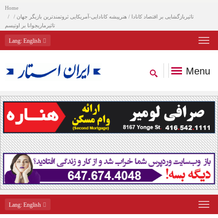
Home
تاثیربازگشایی بر اقتصاد کانادا / هنرپیشه کانادایی-آمریکایی ثروتمندترین بازیگر جهان /
تاثیرماریجوانا بر اوتیسم
Lang
: English
Menu
Lang
: English