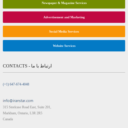
Newspaper & Magazine Services
Advertisement and Marketing
Social Media Services
Website Services
CONTACTS - ارتباط با ما
(+1) 647-674-4048
315 Steelcase Road East, Suite 201,
Markham, Ontario, L3R 2R5
Canada