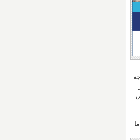
جه
س
ا