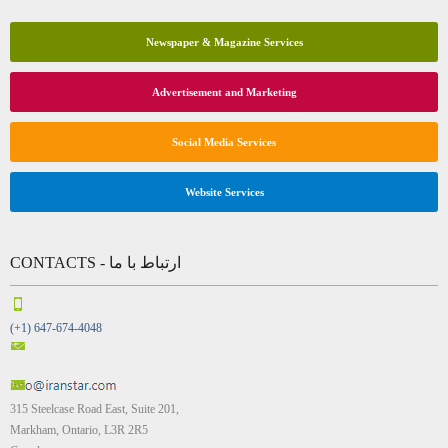
Newspaper & Magazine Services
Advertisement and Marketing
Social Media Services
Website Services
CONTACTS - ارتباط با ما
(+1) 647-674-4048
315 Steelcase Road East, Suite 201,
Markham, Ontario, L3R 2R5